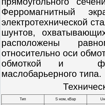
прямоугольного сечен
Ферромагнитный эк
электротехнической ста
шунтов, охватывающи
расположены равн
относительно оси обмо
обмоткой и
ф
маслобарьерного типа.
Техничес
Тип
S ном, кВар
Uн