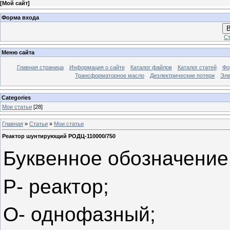
[
Мой сайт
]
Форма входа
В
Ст
Меню сайта
Главная страница
Информация о сайте
Каталог файлов
Каталог статей
Фо
Трансформаторное масло
Диэлектрические потери
Эле
Categories
Мои статьи
[28]
Главная
»
Статьи
»
Мои статьи
Реактор шунтирующий РОДЦ-110000/750
Буквенное обозначение
Р- реактор;
О- однофазный;